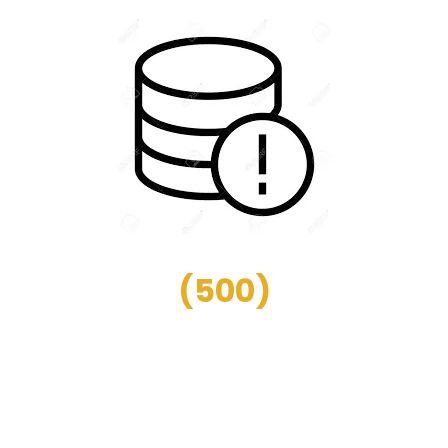
(
500
)