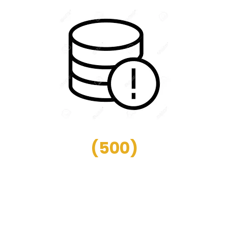
(
500
)