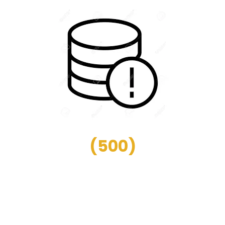
(
500
)