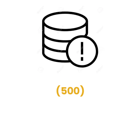
(
500
)