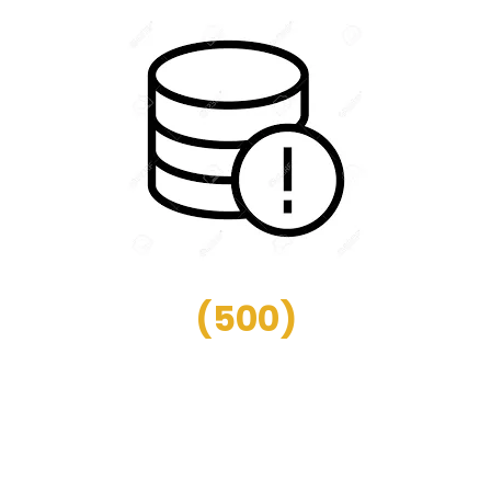
(
500
)