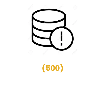
(
500
)