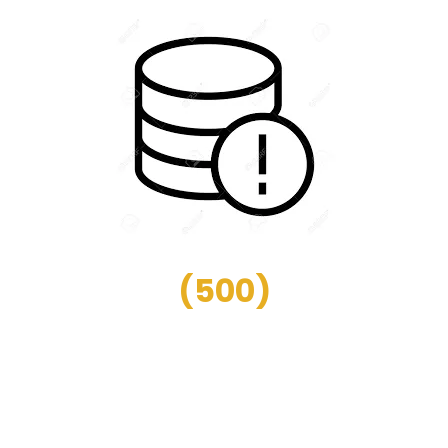
(
500
)