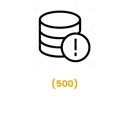
(
500
)