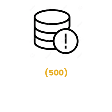
(
500
)