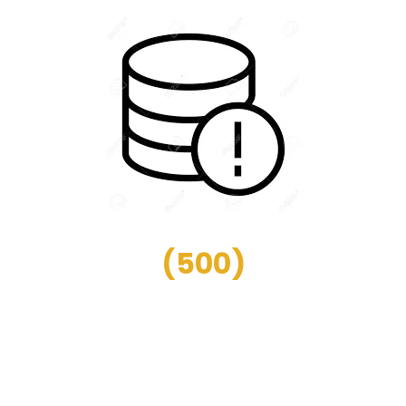
(
500
)