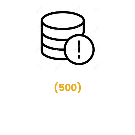
(
500
)