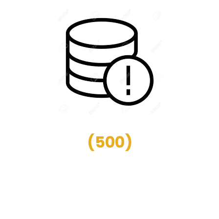
(
500
)