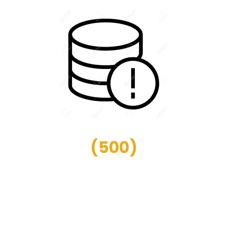
(
500
)