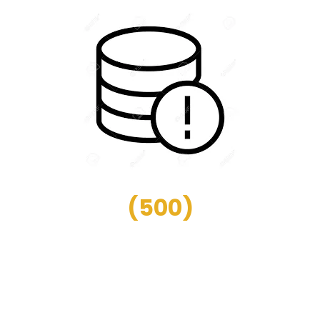
(
500
)