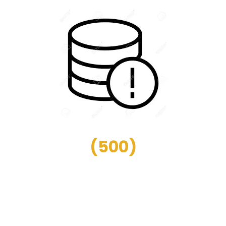
(
500
)