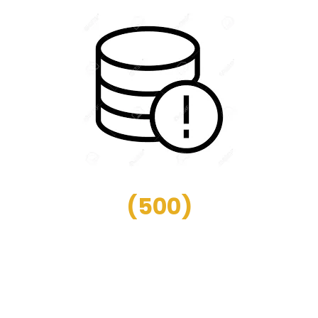
(
500
)