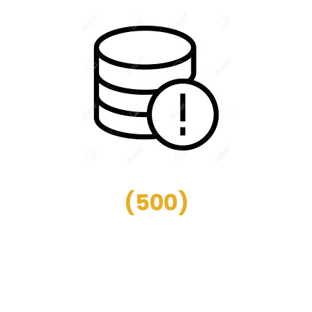
(
500
)