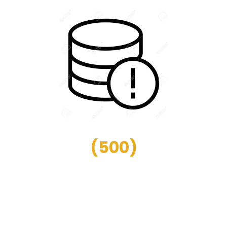
(
500
)