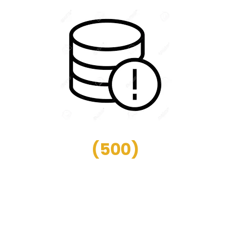
(
500
)