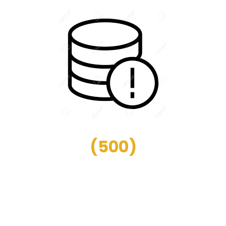
(
500
)