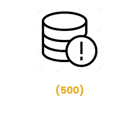
(
500
)