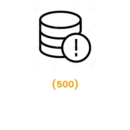
(
500
)