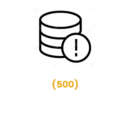
(
500
)