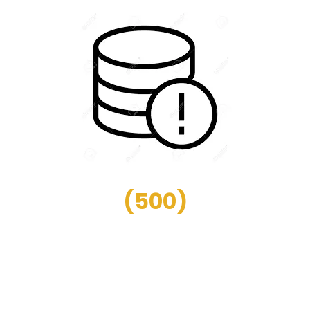
(
500
)